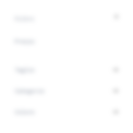
Filtri
Prezzo
Abiti
Taglie
Filtri
Categorie
Colore