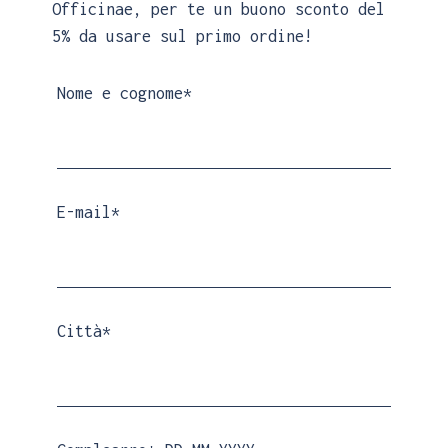
Officinae, per te un buono sconto del
5% da usare sul primo ordine!
Nome e cognome*
ALTRI COLORI
E-mail*
Abito Linea
€
329.00
Città*