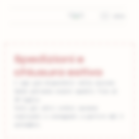
Spedizioni e
chiusura estiva
I capi già disponibili nella sezione
Saldi potranno essere spediti fino al
30 luglio.
Tutti gli altri ordini saranno
realizzati e consegnati a partire dal 4
settembre.