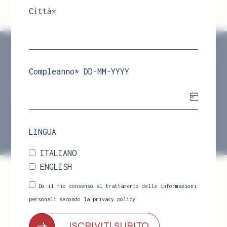
Città*
Iscriviti alla newsletter
Compleanno* DD-MM-YYYY
Iscriviti ed entra nel mondo Officinae,
per te un buono sconto del 5% da usare
sul primo ordine!
ISCRIVITI SUBITO
LINGUA
ITALIANO
ENGLISH
CONTATTI
Do il mio consenso al trattamento delle informazioni
Via T. Tasso 32, Bergamo, Italia
personali secondo la
privacy policy
info@officinaelab.com