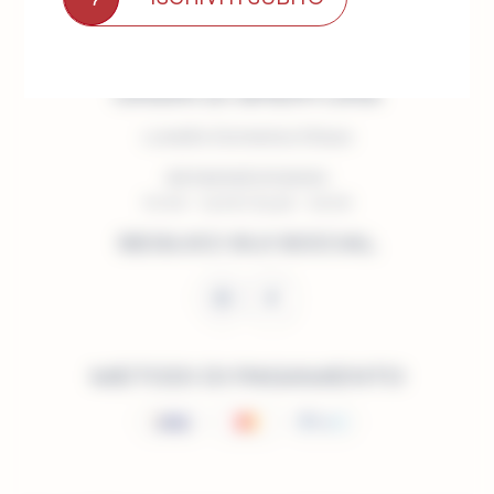
+39 388 1815859
(Whatsapp)
+39 0350643890
(Negozio)
ORARI DI APERTURA
Lunedì e Domenica Chiuso
dal Martedì al Sabato
10:00 – 13:00 | 15:30 – 19:00
SEGUICI SUI SOCIAL
METODI DI PAGAMENTO