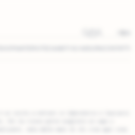
IT
EN
SHOP
MATERIOTECA
ABITI SU MISURA
CONTATTI
è un invito a entrare in laboratorio e lasciarsi
e. Chi la riceve potrà scegliere un capo o
alizzare, nata dalle mani di chi crea ogni cosa