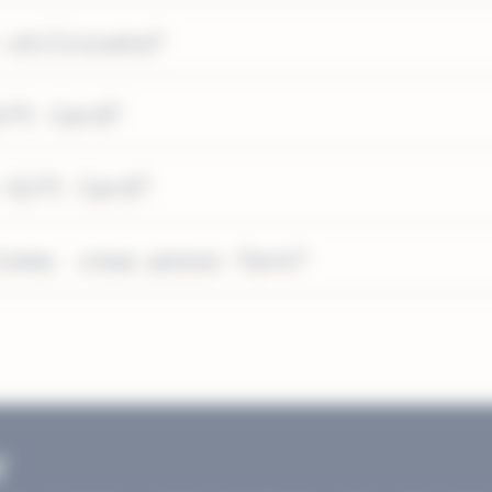
 utilizzata?
ift Card?
 Gift Card?
iona: cosa posso fare?
r