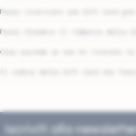
Posso ricaricare una Gift Card già
Posso chiedere il rimborso della G
Cosa succede se non ho ricevuto la
Il codice della Gift Card non funz
Iscriviti alla newslette