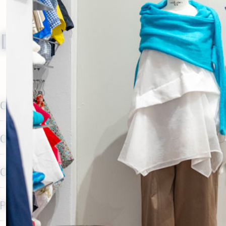
Domande frequenti
Come funziona la Gift Card Officin
Come viene consegnata la Gift Card
Come si usa il codice della Gift C
Posso scegliere l’importo della Gi