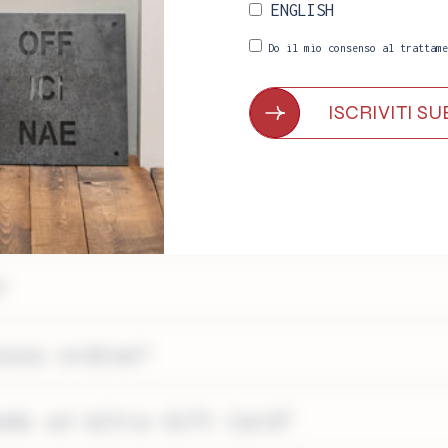
ENGLISH
iù acquisti?
Do il mio consenso al trattame
ine supera quello della Gift Card?
tutti i prodotti?
?
esso ordine?
ndo un’altra Gift Card?