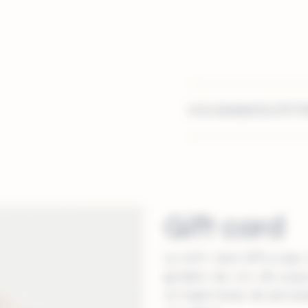
CHI SIAMO
OUTFIT
Gift card
La Gift Card Officinae 
guidare da ciò che piac
un’esperienza da person