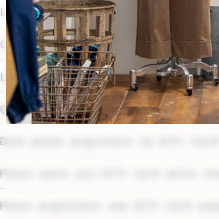
La Gift Card può essere usata in p
Cosa succede se il valore dell’ord
La Gift Card può essere usata per 
Quanto dura la Gift Card?
Dove posso acquistare la Gift Card
Posso usare più Gift Card nello st
Posso acquistare una Gift Card usa