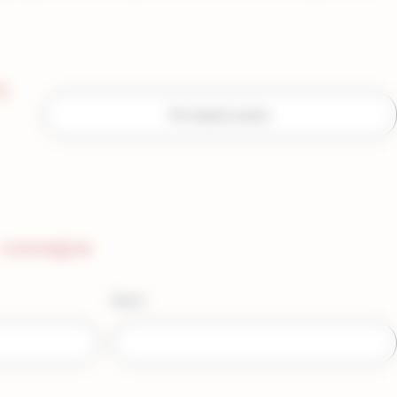
t
I GIORNI
OCCASIONI SPECIALI
consegna
Email