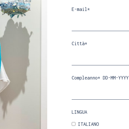
E-mail*
Città*
ae?
Compleanno* DD-MM-YYYY
?
ard?
LINGUA
ft Card?
ITALIANO